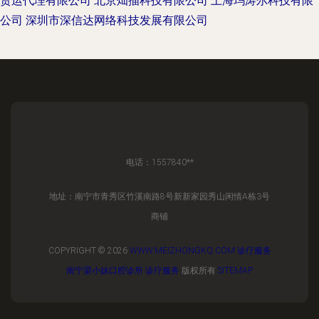
货运代理有限公司
北京灿描科技有限公司
上海玛涛尔科技有限
公司
深圳市深信达网络科技发展有限公司
电话：1557840**
地址：南宁市青秀区竹溪南路8号新新家园秀山闲情A栋3号
商铺
COPYRIGHT © 2026
WWW.MEIZHONGKQ.COM
诊疗服务
南宁梁小妹口腔诊所
诊疗服务
版权所有
SITEMAP