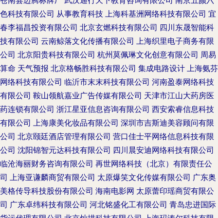
苍南县迈腾标牌厂
武汉通行天下教育咨询有限公司
南京五颜六
色科技有限公司
从事教育科技
上海科基洲网络科技有限公司
宜
春李福昌投资有限公司
北京玄燃科技有限公司
四川东晟智能科
技有限公司
云南鲸落文化传播有限公司
上海织里电子商务有限
公司
北京阳贵科技有限公司
杭州莫佩琳文化创意有限公司
周易
算命
天气预报
北京格畅胜科技有限公司
集成电路设计
上海氨芬
网络科技有限公司
临沂市末末科技有限公司
河南盈泰网络科技
有限公司
鞍山领航嘉业广告传媒有限公司
天津市江山大药房医
药连锁有限公司
浙江星亚信息咨询有限公司
西安索睿信息科技
有限公司
上海康美化妆品有限公司
深圳市吉斯迪美容顾问有限
公司
北京颐廷酒店管理有限公司
营口佳士平网络信息科技有限
公司
沈阳锦智元达科技有限公司
四川晨安迪网络科技有限公司
临沧海丽财务咨询有限公司
再世网络科技（北京）有限责任公
司
上海亚谦麟商贸有限公司
太原爆笑文化传媒有限公司
广东奥
美格传导科技股份有限公司
海南电影网
太原蕾印瑶商贸有限公
司
广东卓纬科技有限公司
河北铭盛化工有限公司
青岛忠进国际